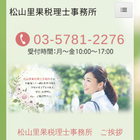
ホーム
事務所のご案内
会計・税務のご案内
月次決算書のご説明
会社設立をお考えの方
料金のご案内
税務トピックス
リンク集
松山里果税理士事務所 ご挨拶
お問合せ