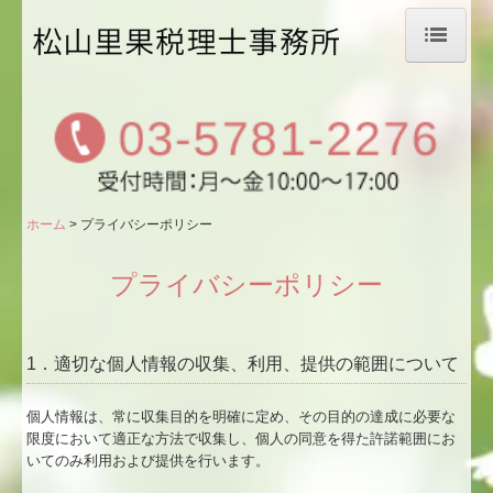
ホーム
事務所のご案内
会計・税務のご案内
ホーム
プライバシーポリシー
月次決算書のご説明
会社設立をお考えの方
プライバシーポリシー
料金のご案内
1．適切な個人情報の収集、利用、提供の範囲について
税務トピックス
個人情報は、常に収集目的を明確に定め、その目的の達成に必要な
リンク集
限度において適正な方法で収集し、個人の同意を得た許諾範囲にお
いてのみ利用および提供を行います。
お問合せ